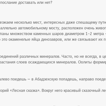
 послание доставать или нет?
оезжаем несколько мест, интересных даже спешащему путн
араллельно автомобильному мосту, расположен очень жив
сыпаны множеством каменных шаров диаметром 1-2 метра —
то это окаменелые яйца динозавров, или же связывают их
динений различных минералов. Часто, но не всегда, в це
арастания слоев осаждающихся минералов. Оолиты формиру
 налево поедешь — в Абадзехскую попадешь, направо поед
рий «Лесная сказка». Вокруг него красивый сказочный лес