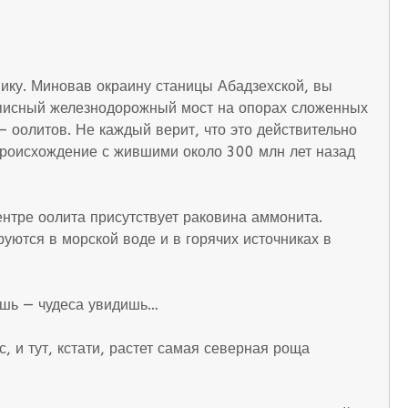
ику. Миновав окраину станицы Абадзехской, вы
описный железнодорожный мост на опорах сложенных
 оолитов. Не каждый верит, что это действительно
 происхождение с жившими около 300 млн лет назад
нтре оолита присутствует раковина аммонита.
ются в морской воде и в горячих источниках в
ешь — чудеса увидишь…
, и тут, кстати, растет самая северная роща