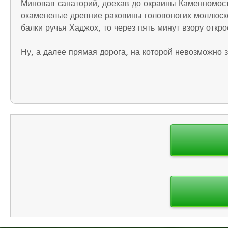
Миновав санаторий, доехав до окраины Каменномостс
окаменелые древние раковины головоногих моллюско
балки ручья Хаджох, то через пять минут взору отк
Ну, а далее прямая дорога, на которой невозможно з
Навигация
по
записям