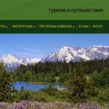
туризм и путешествия
ТИ
ЭКСКУРСИИ
РЕГИОНЫ КАВКАЗА
О НАС
ФОТО
ЗА
ОСТИ
ЭКСКЛЮЗИВНЫЕ
АБХАЗИЯ
В АДЫГЕЕ
КАВКАЗСКИЕ МИНЕРАЛЬНЫЕ
АДЫГЕЯ
ТЕЛЬНОСТ
ВОДЫ
ЛЕГЕНДЫ АДЫГЕИ
ДАГЕСТАН
ИНГУШЕТИЯ
КУБАНЬ
КАБАРДИНО-БАЛКАРИЯ
КАРАЧАЕВО-ЧЕРКЕССИЯ
ОСЕТИЯ