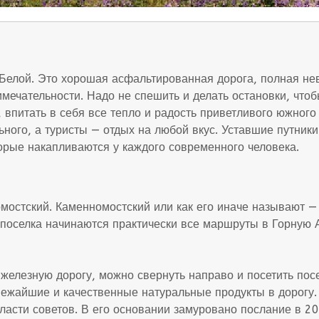
и Белой. Это хорошая асфальтированная дорога, полная н
мечательности. Надо не спешить и делать остановки, что
а, впитать в себя все тепло и радость приветливого южно
ного, а туристы — отдых на любой вкус. Уставшие путники
торые накапливаются у каждого современного человека.
остский. Каменномостский или как его иначе называют —
 поселка начинаются практически все маршруты в Горную
железную дорогу, можно свернуть направо и посетить посе
вежайшие и качественные натуральные продукты в дорогу.
асти советов. В его основании замуровано послание в 201