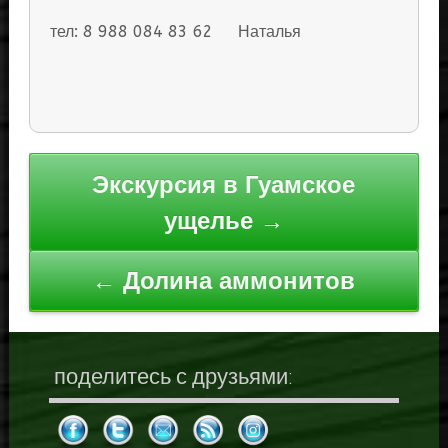
тел: 8 988 084 83 62 Наталья
Навигация
Экскурсия в Гуамское
по
ущелье →
записям
← Долина аммонитов
поделитесь с друзьями: