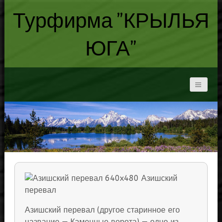
Турфирма "КРЫЛЬЯ
ЮГА"
Азишский перевал (другое старинное его
название — Каменные ворота) — одно из