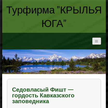
Турфирма "КРЫЛЬЯ
ЮГА"
Седовласый Фишт —
гордость Кавказского
заповедника