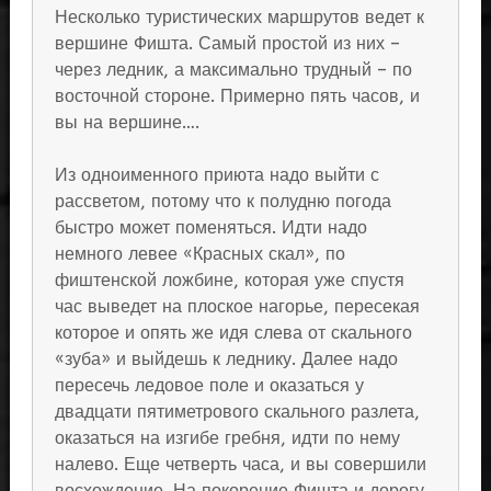
Несколько туристических маршрутов ведет к
вершине Фишта. Самый простой из них –
через ледник, а максимально трудный – по
восточной стороне. Примерно пять часов, и
вы на вершине….
Из одноименного приюта надо выйти с
рассветом, потому что к полудню погода
быстро может поменяться. Идти надо
немного левее «Красных скал», по
фиштенской ложбине, которая уже спустя
час выведет на плоское нагорье, пересекая
которое и опять же идя слева от скального
«зуба» и выйдешь к леднику. Далее надо
пересечь ледовое поле и оказаться у
двадцати пятиметрового скального разлета,
оказаться на изгибе гребня, идти по нему
налево. Еще четверть часа, и вы совершили
восхождение. На покорение Фишта и дорогу