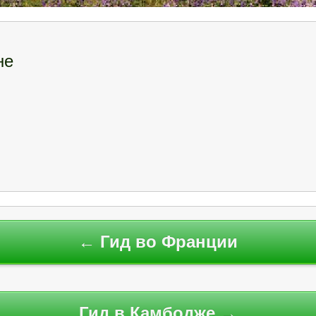
не
← Гид во Франции
Гид в Камбодже →