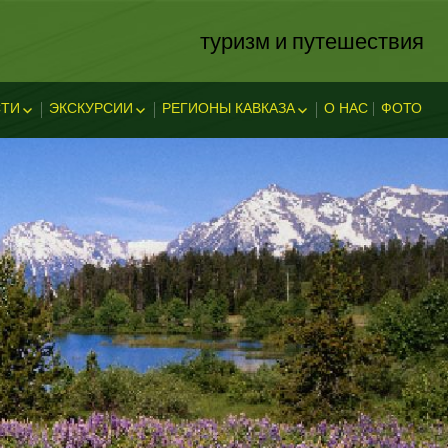
туризм и путешествия
ТИ
ЭКСКУРСИИ
РЕГИОНЫ КАВКАЗА
О НАС
ФОТО
ЗА
ОСТИ
ЭКСКЛЮЗИВНЫЕ
АБХАЗИЯ
В АДЫГЕЕ
КАВКАЗСКИЕ МИНЕРАЛЬНЫЕ
АДЫГЕЯ
ТЕЛЬНОСТ
ВОДЫ
ЛЕГЕНДЫ АДЫГЕИ
ДАГЕСТАН
ИНГУШЕТИЯ
КУБАНЬ
КАБАРДИНО-БАЛКАРИЯ
КАРАЧАЕВО-ЧЕРКЕССИЯ
ОСЕТИЯ