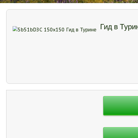
Гид в Тури
Навигация
по
записям