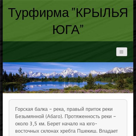
Турфирма "КРЫЛЬЯ
ЮГА"
Горская балка – река, правый приток реки
Безымянной (Абаго). Протяженность реки –
около 3,5 км. Берет начало на юго-
восточных склонах хребта Пшекиш. Впадает