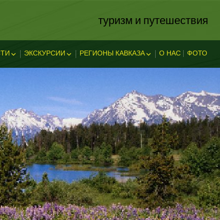
туризм и путешествия
ТИ
ЭКСКУРСИИ
РЕГИОНЫ КАВКАЗА
О НАС
ФОТО
ЗА
ОСТИ
ЭКСКЛЮЗИВНЫЕ
АБХАЗИЯ
В АДЫГЕЕ
КАВКАЗСКИЕ МИНЕРАЛЬНЫЕ
АДЫГЕЯ
ТЕЛЬНОСТ
ВОДЫ
ЛЕГЕНДЫ АДЫГЕИ
ДАГЕСТАН
ИНГУШЕТИЯ
КУБАНЬ
КАБАРДИНО-БАЛКАРИЯ
КАРАЧАЕВО-ЧЕРКЕССИЯ
ОСЕТИЯ