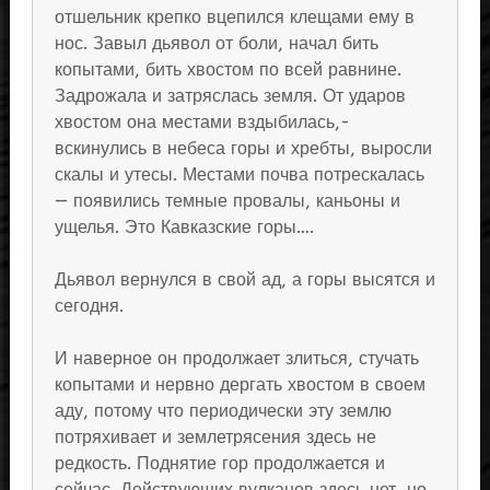
отшельник крепко вцепился клещами ему в
нос. Завыл дьявол от боли, начал бить
копытами, бить хвостом по всей равнине.
Задрожала и затряслась земля. От ударов
хвостом она местами вздыбилась,-
вскинулись в небеса горы и хребты, выросли
скалы и утесы. Местами почва потрескалась
— появились темные провалы, каньоны и
ущелья. Это Кавказские горы….
Дьявол вернулся в свой ад, а горы высятся и
сегодня.
И наверное он продолжает злиться, стучать
копытами и нервно дергать хвостом в своем
аду, потому что периодически эту землю
потряхивает и землетрясения здесь не
редкость. Поднятие гор продолжается и
сейчас. Действующих вулканов здесь нет, но