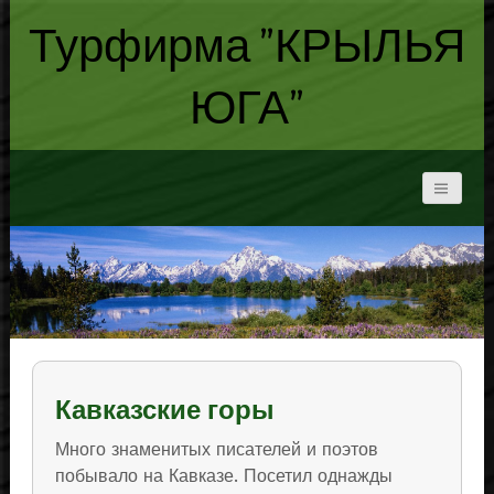
Турфирма "КРЫЛЬЯ
ЮГА"
Кавказские горы
Много знаменитых писателей и поэтов
побывало на Кавказе. Посетил однажды