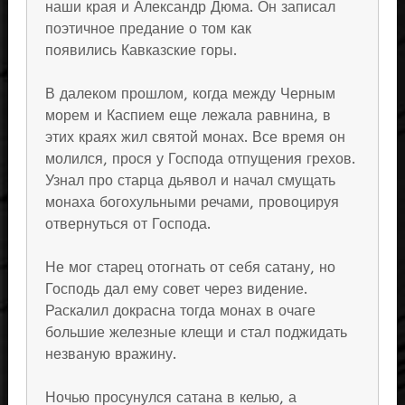
наши края и Александр Дюма. Он записал
поэтичное предание о том как
появились Кавказские горы.
В далеком прошлом, когда между Черным
морем и Каспием еще лежала равнина, в
этих краях жил святой монах. Все время он
молился, прося у Господа отпущения грехов.
Узнал про старца дьявол и начал смущать
монаха богохульными речами, провоцируя
отвернуться от Господа.
Не мог старец отогнать от себя сатану, но
Господь дал ему совет через видение.
Раскалил докрасна тогда монах в очаге
большие железные клещи и стал поджидать
незваную вражину.
Ночью просунулся сатана в келью, а