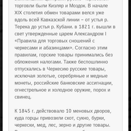
торговли были Кизляр и Моздок. В начале
XIX столетия обмен товарами велся уже
вдоль всей Кавказской линии – от устья р.
Терека до устья р. Кубани. в 1821 г. вышли в
свет утвержденные царем Александром I
«Правила для торговых сношений с
черкесами и абазинцами». Согласно этим
правилам, горские товары принимались без
обложения налогами. Также беспошлинно
отпускались в Черкесию русские товары,
исключая золотые, серебряные и медные
монеты, российские банковские ассигнации,
огнестрельное и холодное оружие, порох и
свинец.
К 1845 г. действовало 10 меновых дворов,
куда горцы привозили скот, сукно, бурки,
черкески, мед, лес, зерно и другие товары.