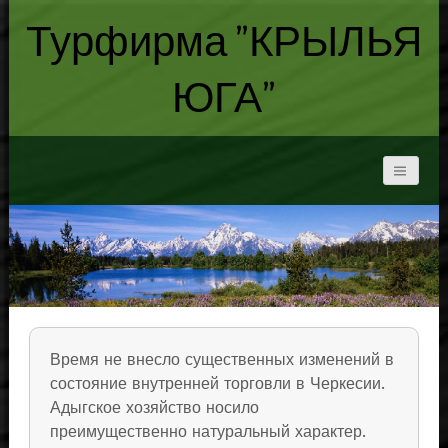
Турфирма "КРЫЛЬЯ
ЮГА"
Время не внесло существенных изменений в
состояние внутренней торговли в Черкесии.
Адыгское хозяйство носило
преимущественно натуральный характер.