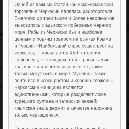
Одной из важных статей крымско-османской
торговли в Черкесии являлась работорговля.
Ежегодно до трех тысяч и более невольников
вывозилось с адыгского побережья Черного
моря. Рабы из Черкесии были наиболее
ценным и ходким товаром на рынках Крыма
и Турции. «Наибольший спрос существует на
черкесов, — писал автор XVIII столетия
Пейсонель, — женщины этой страны самые
красивые и пленительные из всех, какие
только могут быть в мире. Мужчины также
почти все высоки ростом и хорошо сложены.
Черкесские женщины являются
единственными, которые разделяют ложе
турецкого султана и татарских князей;
крымская знать держит в качестве наложниц
только черкешенок».
Привоз турецких товаров в Черкесию был