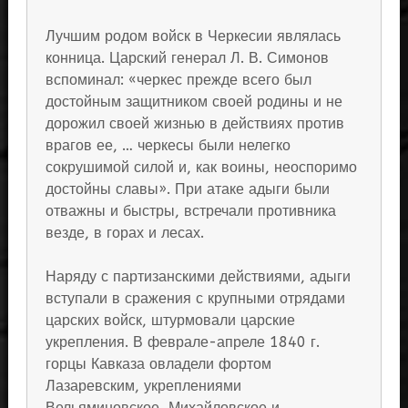
Лучшим родом войск в Черкесии являлась
конница. Царский генерал Л. В. Симонов
вспоминал: «черкес прежде всего был
достойным защитником своей родины и не
дорожил своей жизнью в действиях против
врагов ее, … черкесы были нелегко
сокрушимой силой и, как воины, неоспоримо
достойны славы». При атаке адыги были
отважны и быстры, встречали противника
везде, в горах и лесах.
Наряду с партизанскими действиями, адыги
вступали в сражения с крупными отрядами
царских войск, штурмовали царские
укрепления. В феврале-апреле 1840 г.
горцы Кавказа овладели фортом
Лазаревским, укреплениями
Вельяминовское, Михайловское и