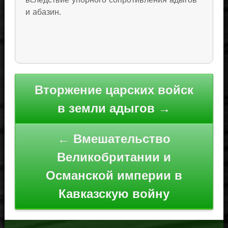
и абазин.
Навигация
Вторжение царских войск
по
в земли адыгов →
записям
← Вмешательство
Великобритании и
Османской империи в
Кавказскую войну