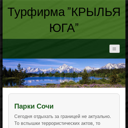
Турфирма "КРЫЛЬЯ
ЮГА"
Парки Сочи
Сегодня отдыхать за границей не актуально.
То вспышки террористических актов, то