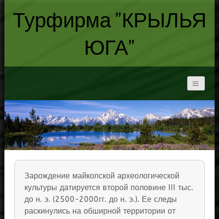
Турфирма "КРЫЛЬЯ
ЮГА"
Зарождение майкопской археологической
культуры датируется второй половине III тыс.
до н. э. (2500-2000гг. до н. э.). Ее следы
раскинулись на обширной территории от