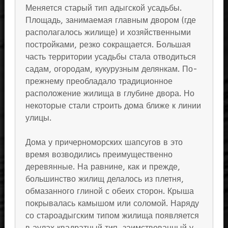
Меняется старый тип адыгской усадьбы.
Площадь, занимаемая главным двором (где
располагалось жилище) и хозяйственными
постройками, резко сокращается. Большая
часть территории усадьбы стала отводиться
садам, огородам, кукурузным делянкам. По-
прежнему преобладало традиционное
расположение жилища в глубине двора. Но
некоторые стали строить дома ближе к линии
улицы.
Дома у причерноморских шапсугов в это
время возводились преимущественно
деревянные. На равнине, как и прежде,
большинство жилищ делалось из плетня,
обмазанного глиной с обеих сторон. Крыша
покрывалась камышом или соломой. Наряду
со староадыгским типом жилища появляется
в аулах квадратный тип, заимствованный у