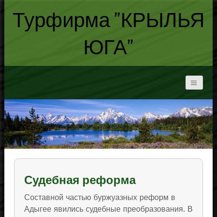
Турфирма "КРЫЛЬЯ
ЮГА"
Судебная реформа
Составной частью буржуазных реформ в
Адыгее явились судебные преобразования. В