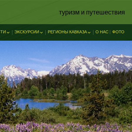
туризм и путешествия
ТИ
ЭКСКУРСИИ
РЕГИОНЫ КАВКАЗА
О НАС
ФОТО
ЗА
ОСТИ
ЭКСКЛЮЗИВНЫЕ
АБХАЗИЯ
В АДЫГЕЕ
КАВКАЗСКИЕ МИНЕРАЛЬНЫЕ
АДЫГЕЯ
ТЕЛЬНОСТ
ВОДЫ
ЛЕГЕНДЫ АДЫГЕИ
ДАГЕСТАН
ИНГУШЕТИЯ
КУБАНЬ
КАБАРДИНО-БАЛКАРИЯ
КАРАЧАЕВО-ЧЕРКЕССИЯ
ОСЕТИЯ