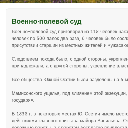
Военно-полевой суд
Военно-полевой суд приговорил из 118 человек наказ
человек по 500 палок два раза, 6 человек было сос
присутствии старшин из местных жителей и «ужасаю
Следствием похода было, с одной стороны, укреплен
принадлежали, а с другой стороны, укрепление влас
Все общества Южной Осетии были разделены на 4 м
Мамисонского ущелья, под влиянием этой экзекуции,
государя».
В 1838 г. в некоторых местах Ю. Осетии имело мест
действиями главного пристава майора Васильева. Он
дорожные работы, а к работам бесплатно привлекал н