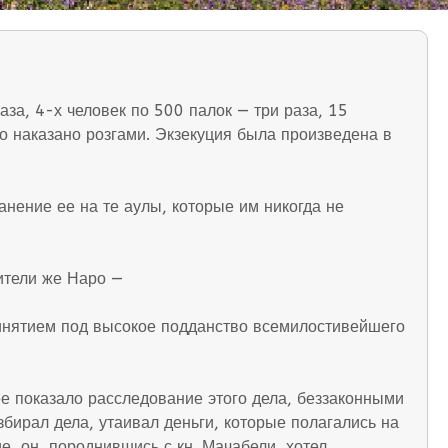
за, 4-х человек по 500 палок — три раза, 15
о наказано розгами. Экзекуция была произведена в
нение ее на те аулы, которые им никогда не
ители же Наро —
ринятием под высокое подданство всемилостивейшего
ее показало расследование этого дела, беззаконными
бирал дела, утаивал деньги, которые полагались на
е, он, породнившись с кн. Мачабели, хотел