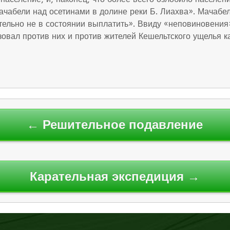
ачабели над осетинами в долине реки Б. Лиахва». Мачабел
ельно не в состоянии выплатить». Ввиду «неповиновения»
изовал против них и против жителей Кешельтского ущелья 
← Решительное подавление
Карательная экспедиция →