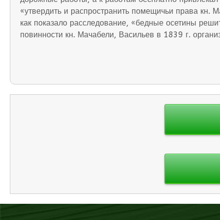
«утвердить и распространить помещичьи права кн. М
как показало расследование, «бедные осетины решит
повинности кн. Мачабели, Васильев в 1839 г. орган
Навигация
по
записям