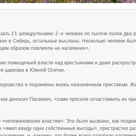
ать 21 шпицрутенами: 2-х человек по тысяче палок два ра
лано в Сибирь, остальные высланы. Несколько человек был
щим образом повлияла на население».
ие помещичьей власти над крестьянами и даже распростра
ти царизма в Южной Осетии.
оуравства и подчинены вновь назначенным приставам. Ж
 как доносил Паскевич, «сами просили осчастливить их п
о «неповиновение властям». Это было вызвано, как поздн
 «имел ввиду одни собственные выгоды», пристрастно раз
аселение, и, наконец, что более всего озлобило населени