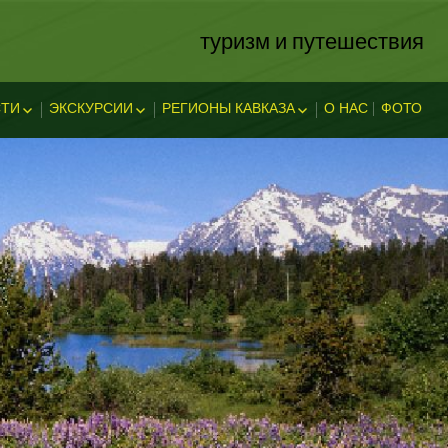
туризм и путешествия
ТИ
ЭКСКУРСИИ
РЕГИОНЫ КАВКАЗА
О НАС
ФОТО
ЗА
ОСТИ
ЭКСКЛЮЗИВНЫЕ
АБХАЗИЯ
В АДЫГЕЕ
КАВКАЗСКИЕ МИНЕРАЛЬНЫЕ
АДЫГЕЯ
ТЕЛЬНОСТ
ВОДЫ
ЛЕГЕНДЫ АДЫГЕИ
ДАГЕСТАН
ИНГУШЕТИЯ
КУБАНЬ
КАБАРДИНО-БАЛКАРИЯ
КАРАЧАЕВО-ЧЕРКЕССИЯ
ОСЕТИЯ