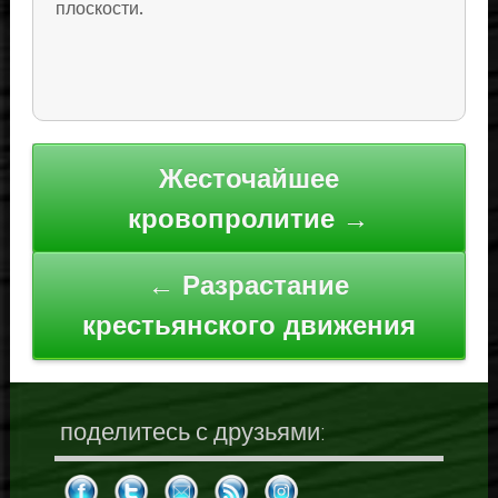
плоскости.
Навигация
Жесточайшее
по
кровопролитие →
записям
← Разрастание
крестьянского движения
поделитесь с друзьями: