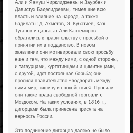
Али и Яамуш Чирклидзеевы и Заурбек и
Давистух Баделидзеевы, «имевшие всю
власть и влияние на народ», а также
бадилаты: Д. Ахметов, Э. Кубатиев, Казн
Туганов и царгасат Али Кантемиров
обратились к правительству с просьбой о
принятии их в подданство. В новом
заявлении они мотивировали свою просьбу
еще и тем, что между ними, с одной стороны,
и тагаурцами, куртатинцами и цимитинцами,
с другой, идет постоянная борьба; они
просили правительство «водворить между
ними мир, тишину и спокойствие». Просили
они также права свободной торговли с
Моздоком. На таких условиях, в 1816 г.,
дигорцами была принесена присяга на
верность России.
Это подчинение дигорцев далеко не было