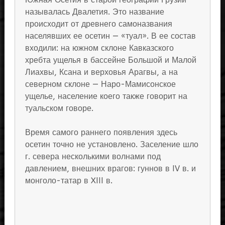
называлась Двалетия. Это название
происходит от древнего самоназвания
населявших ее осетин — «туал». В ее состав
входили: на южном склоне Кавказского
хребта ущелья в бассейне Большой и Малой
Лиахвы, Ксана и верховья Арагвы, а на
северном склоне — Наро-Мамисонское
ущелье, население коего также говорит на
туальском говоре.
Время самого раннего появления здесь
осетин точно не установлено. Заселение шло
г. севера несколькими волнами под
давлением, внешних врагов: гуннов в IV в. и
монголо-татар в XIII в.