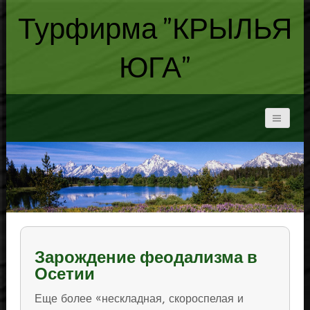
Турфирма "КРЫЛЬЯ
ЮГА"
Зарождение феодализма в
Осетии
Еще более «нескладная, скороспелая и