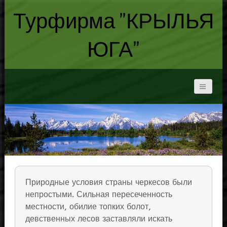
Турфирма "КРЫЛЬЯ
ЮГА"
Природные условия страны черкесов были
непростыми. Сильная пересеченность
местности, обилие топких болот,
девственных лесов заставляли искать