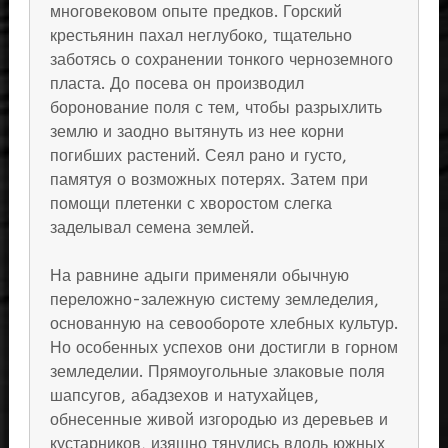
многовековом опыте предков. Горский
крестьянин пахал неглубоко, тщательно
заботясь о сохранении тонкого черноземного
пласта. До посева он производил
боронование поля с тем, чтобы разрыхлить
землю и заодно вытянуть из нее корни
погибших растений. Сеял рано и густо,
памятуя о возможных потерях. Затем при
помощи плетенки с хворостом слегка
заделывал семена землей.
На равнине адыги применяли обычную
переложно-залежную систему земледелия,
основанную на севообороте хлебных культур.
Но особенных успехов они достигли в горном
земледелии. Прямоугольные злаковые поля
шапсугов, абадзехов и натухайцев,
обнесенные живой изгородью из деревьев и
кустарников, изящно тянулись вдоль южных