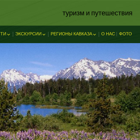
туризм и путешествия
ТИ
ЭКСКУРСИИ
РЕГИОНЫ КАВКАЗА
О НАС
ФОТО
ЗА
ОСТИ
ЭКСКЛЮЗИВНЫЕ
АБХАЗИЯ
В АДЫГЕЕ
КАВКАЗСКИЕ МИНЕРАЛЬНЫЕ
АДЫГЕЯ
ТЕЛЬНОСТ
ВОДЫ
ЛЕГЕНДЫ АДЫГЕИ
ДАГЕСТАН
ИНГУШЕТИЯ
КУБАНЬ
КАБАРДИНО-БАЛКАРИЯ
КАРАЧАЕВО-ЧЕРКЕССИЯ
ОСЕТИЯ