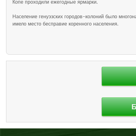
Копе проходили ежегодные ярмарки.
Население генуэзских городов-колоний было многона
имело место бесправие коренного населения.
Навигация
по
записям
Б