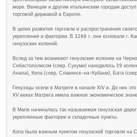
море. Венеции и другим итальянским городам доступ
торговой державой в Европе.
В целях развития торговли и распространения своег
укрепления и фактории. В 1266 г. они основали г.
генуэзских колоний.
Вслед за тем возникают генуэзские колонии на Черн
Себастополисом (совр. Сухуми) находилось 39 колон
Анапа), Копа (совр. Славянск-на-Кубани), Бата (совр
Генуэзцы осели в Матреге в начале XIV в. До них эт
XV веках Матрега имела важное экономическое значе
В Мапе начиналась так называемая генуэзская дорога
укрепленные фактории и складочные пункты.
Копа была важным пунктом генуэзской торговли на 