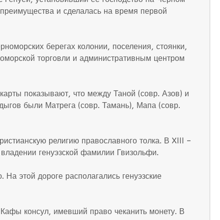
 преимущества и сделалась на время первой
рноморских берегах колонии, поселения, стоянки,
рноморской торговли и административным центром
арты показывают, что между Таной (совр. Азов) и
ыгов были Матрега (совр. Тамань), Мапа (совр.
ристианскую религию православного толка. В XIII –
 владении генуэзской фамилии Гвизольфи.
. На этой дороге располагались генуэзские
Кафы консул, имевший право чеканить монету. В