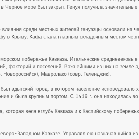
 в Черное море был закрыт. Генуя получила значительные
о влияния среди местных жителей генуэзцы основали на че
 Кафу в Крыму. Кафа стала главным складочным местом че
оморском побережье Кавказа. Итальянские средневековые к
ий, факторий и поселений. Важнейшими из них на земле ад
. Новороссийск), Мавролако (совр. Геленджик).
о был адыгский город, в котором население исповедовало х
ние и была крупным портом. С 1419 г. она находилась во
, которая вела вглубь Кавказа и к Каспийскому побережью
Северо-Западном Кавказе. Управлял ею назначавшийся из 