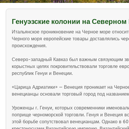
Генуэзские колонии на Северном 
Итальянское проникновение на Черное море относитс
Черного моря европейские товары доставлялись чер
происхождения.
Северо-западный Кавказ был важным связующим зве
корыстных целях покровительствовали торговле евро
республик Генуи и Венеции.
«Царица Адриатики» — Венеция проникает на Черное
венецианцы основали торговый город под названием
Уроженцы г. Генуи, которых современники именовал
поприще черноморской торговли. Генуя и Венеция вс
этой борьбе сопутствовал венецианцам. Однако в 60-
крестоносцами Византийскую империю. Византийский