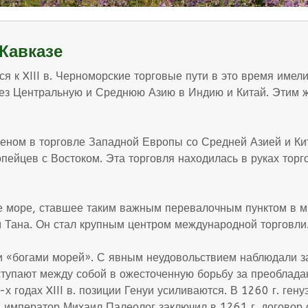
Кавказе
я к XIII в. Черноморские торговые пути в это время име
ез Центральную и Среднюю Азию в Индию и Китай. Этим ж
ном в торговле Западной Европы со Средней Азией и Кит
пейцев с Востоком. Эта торговля находилась в руках торг
 море, ставшее таким важным перевалочным пунктом в м
 Тана. Он стал крупным центром международной торговли
и «богами морей». С явным неудовольствием наблюдали з
тупают между собой в ожесточенную борьбу за преобладан
х годах XIII в. позиции Генуи усиливаются. В 1260 г. ге
 император Михаил Палеолог заключил в 1261 г. договор 