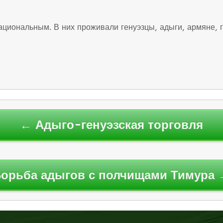
циональным. В них проживали генуэзцы, адыги, армяне, г
← Адыго-генуэзская торговля
орьба адыгов с полчищами Тимура