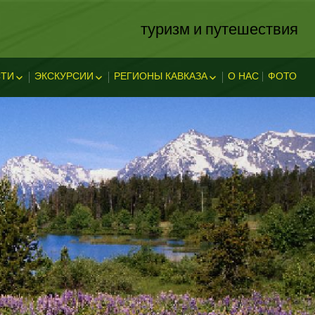
туризм и путешествия
ТИ
ЭКСКУРСИИ
РЕГИОНЫ КАВКАЗА
О НАС
ФОТО
ЗА
ОСТИ
ЭКСКЛЮЗИВНЫЕ
АБХАЗИЯ
В АДЫГЕЕ
КАВКАЗСКИЕ МИНЕРАЛЬНЫЕ
АДЫГЕЯ
ТЕЛЬНОСТ
ВОДЫ
ЛЕГЕНДЫ АДЫГЕИ
ДАГЕСТАН
ИНГУШЕТИЯ
КУБАНЬ
КАБАРДИНО-БАЛКАРИЯ
КАРАЧАЕВО-ЧЕРКЕССИЯ
ОСЕТИЯ