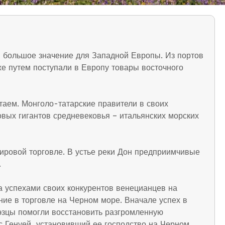
ли большое значение для Западной Европы. Из портов
е путем поступали в Европу товары восточного
аем. Монголо-татарские правители в своих
овых гигантов средневековья – итальянских морских
ировой торговле. В устье реки Дон предприимчивые
.
а успехами своих конкурентов венецианцев на
ие в торговле на Черном море. Вначале успех в
нуэзцы помогли восстановить разгромленную
с Генуей, установивший ее господство на Черном