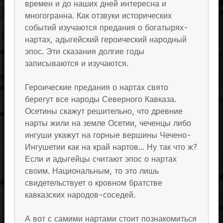
времен и до наших дней интересна и
многогранна. Как отзвуки исторических
событий изучаются предания о богатырях-
нартах, адыгейский героический народный
эпос. Эти сказания долгие годы
записываются и изучаются.
Героические предания о нартах свято
берегут все народы Северного Кавказа.
Осетины скажут решительно, что древние
нарты жили на земле Осетии, чеченцы либо
ингуши укажут на горные вершины Чечено-
Ингушетии как на край нартов… Ну так что ж?
Если и адыгейцы считают эпос о нартах
своим. Национальным, то это лишь
свидетельствует о кровном братстве
кавказских народов-соседей.
А вот с самими нартами стоит познакомиться