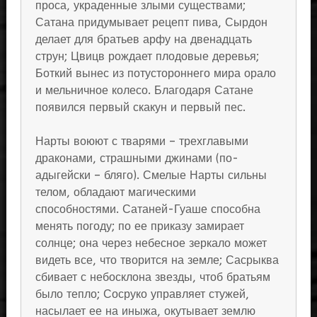
проса, украденные злыми существами;
Сатана придумывает рецепт пива, Сырдон
делает для братьев арфу на двенадцать
струн; Цвицв рождает плодовые деревья;
Боткий вынес из потустороннего мира орало
и мельничное колесо. Благодаря Сатане
появился первый скакун и первый пес.
Нарты воюют с тварями – трехглавыми
драконами, страшными джинами (по-
адыгейски – бляго). Смелые Нарты сильны
телом, обладают магическими
способностями. Сатаней-Гуаше способна
менять погоду; по ее приказу замирает
солнце; она через небесное зеркало может
видеть все, что творится на земле; Сасрыква
сбивает с небосклона звезды, чтоб братьям
было тепло; Сосруко управляет стужей,
насылает ее на иныжа, окутывает землю