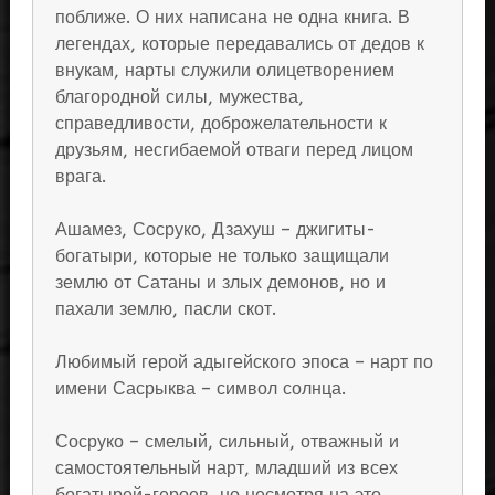
поближе. О них написана не одна книга. В
легендах, которые передавались от дедов к
внукам, нарты служили олицетворением
благородной силы, мужества,
справедливости, доброжелательности к
друзьям, несгибаемой отваги перед лицом
врага.
Ашамез, Сосруко, Дзахуш – джигиты-
богатыри, которые не только защищали
землю от Сатаны и злых демонов, но и
пахали землю, пасли скот.
Любимый герой адыгейского эпоса – нарт по
имени Сасрыква – символ солнца.
Сосруко – смелый, сильный, отважный и
самостоятельный нарт, младший из всех
богатырей-героев, но несмотря на это,