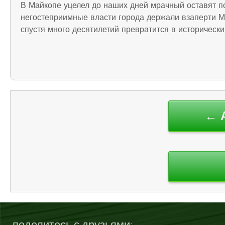
В Майкопе уцелел до наших дней мрачный оставят по
негостеприимные власти города держали взаперти Ма
спустя много десятилетий превратится в исторически
Навигация
← 
по
записям
поделитесь с друзьями: