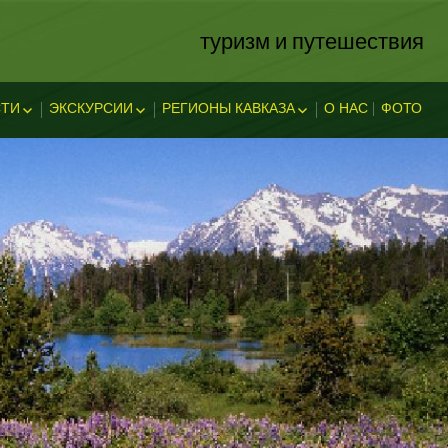
туризм и путешествия
ТИ
ЭКСКУРСИИ
РЕГИОНЫ КАВКАЗА
О НАС
ФОТО
ЗА
ОСТИ
ЭКСКЛЮЗИВНЫЕ
АБХАЗИЯ
В АДЫГЕЕ
КАВКАЗСКИЕ МИНЕРАЛЬНЫЕ
АДЫГЕЯ
ТЕЛЬНОСТ
ВОДЫ
ЛЕГЕНДЫ АДЫГЕИ
ДАГЕСТАН
ИНГУШЕТИЯ
КУБАНЬ
КАБАРДИНО-БАЛКАРИЯ
КАРАЧАЕВО-ЧЕРКЕССИЯ
ОСЕТИЯ