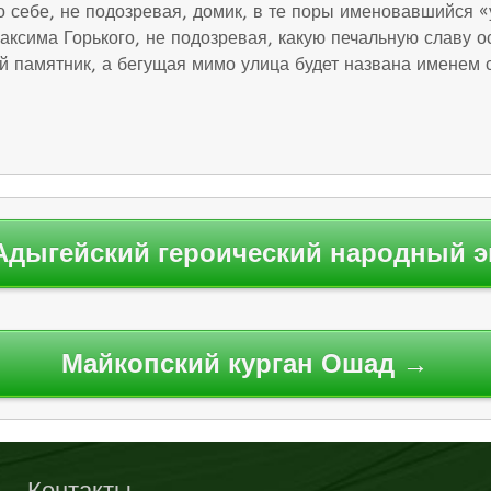
 себе, не подозревая, домик, в те поры именовавшийся «у
ксима Горького, не подозревая, какую печальную славу ос
й памятник, а бегущая мимо улица будет названа именем с
Адыгейский героический народный э
Майкопский курган Ошад →
Контакты