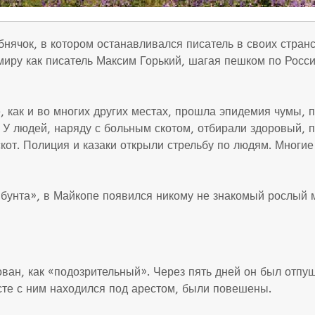
нячок, в котором останавливался писатель в своих странс
иру как писатель Максим Горький, шагая пешком по Росси
е, как и во многих других местах, прошла эпидемия чумы,
 У людей, наряду с больным скотом, отбирали здоровый, п
скот. Полиция и казаки открыли стрельбу по людям. Многи
 бунта», в Майкопе появился никому не знакомый рослый 
ван, как «подозрительный». Через пять дней он был отпущ
месте с ним находился под арестом, были повешены.