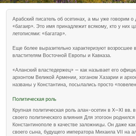
Арабский писатель об осетинах, а мы уже говорим о 
«багаир». Это имя принадлежит всякому, кто у них ц
летописями: «багатар».
Еще более выразительно характеризуют возросшее 
властителям Восточной Европы и Кавказа.
«Аланский властедержец» — как называет его офиц
архонтом Великой Армении, хоганом Хазарии и архон
названы у Константина, посылались просто «повелен
Политическая роль
Крупная политическая роль алан-осетин в X—XI вв. в
своего политического влияния Для этогоон роднилс
Константинополе в качестве заложницы. Он даже как-
своего сына, будущего императора Михаила VII на а