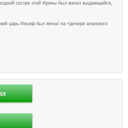
юродной сестре этой Ирины был женат выдающийся,
рский царь Иосиф был женат на «дочери аланского
ах