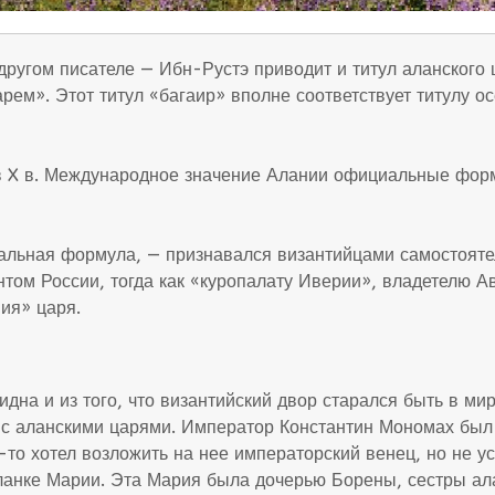
другом писателе — Ибн-Рустэ приводит и титул аланского 
арем». Этот титул «багаир» вполне соответствует титулу о
в X в. Международное значение Алании официальные фор
иальная формула, — признавался византийцами самостоят
том России, тогда как «куропалату Иверии», владетелю А
ия» царя.
идна и из того, что византийский двор старался быть в м
я с аланскими царями. Император Константин Мономах был
то хотел возложить на нее императорский венец, но не ус
ланке Марии. Эта Мария была дочерью Борены, сестры ала