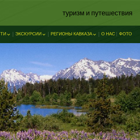
туризм и путешествия
ТИ
ЭКСКУРСИИ
РЕГИОНЫ КАВКАЗА
О НАС
ФОТО
ЗА
ОСТИ
ЭКСКЛЮЗИВНЫЕ
АБХАЗИЯ
В АДЫГЕЕ
КАВКАЗСКИЕ МИНЕРАЛЬНЫЕ
АДЫГЕЯ
ТЕЛЬНОСТ
ВОДЫ
ЛЕГЕНДЫ АДЫГЕИ
ДАГЕСТАН
ИНГУШЕТИЯ
КУБАНЬ
КАБАРДИНО-БАЛКАРИЯ
КАРАЧАЕВО-ЧЕРКЕССИЯ
ОСЕТИЯ