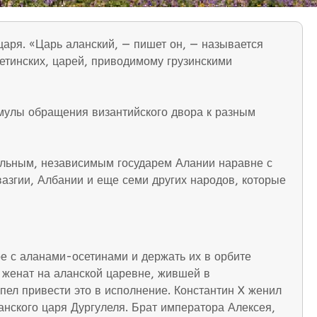
царя. «Царь аланский, — пишет он, — называется
сетинских, царей, приводимому грузинскими
мулы обращения византийского двора к разным
ельным, независимым государем Алании наравне с
вазгии, Албании и еще семи других народов, которые
ире с аланами-осетинами и держать их в орбите
 женат на аланской царевне, жившей в
пел привести это в исполнение. Константин X женил
нского царя Дургулеля. Брат императора Алексея,