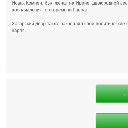
Исаак Комнен, был женат на Ирине, двоюродной сес
военачальник того времени Гавраг.
Хазарский двор также закреплял свои политические 
царя».
Навигация
←
по
записям