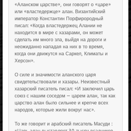
«Аланском царстве», они говорят о «царе»
или «властедержце» алан. Византийский
император Константин Порфирородный
писал: «Когда властедержец Алании не
находится в мире с хазарами, он может
сделать им много зла, выйдя на дороги и
неожиданно нападая на них в то время,
когда они движутся на Саркел, Климаты и
Херсон».
О силе и значимости аланского царя
свидетельствовали и хазары. Неизвестный
хазарский писатель писал: «И заключил царь
союз с нашим соседом — царем алан, так как
царство алан было сильнее и крепче всех
народов, которые жили вокруг нас».
То же говорит и арабский писатель Масуди :
«Царь алан выставляет 30 тысяч всадников.