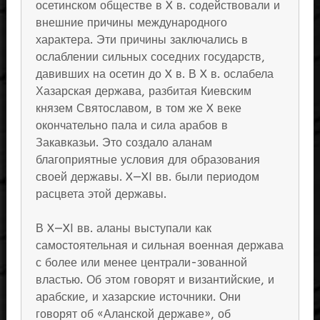
осетинском обществе в X в. содействовали и
внешние причины международного
характера. Эти причины заключались в
ослаблении сильных соседних государств,
давивших на осетин до X в. В X в. ослабела
Хазарская держава, разбитая Киевским
князем Святославом, в том же X веке
окончательно пала и сила арабов в
Закавказьи. Это создало аланам
благоприятные условия для образования
своей державы. X—XI вв. были периодом
расцвета этой державы.
В X—XI вв. аланы выступали как
самостоятельная и сильная военная держава
с более или менее централи-зованной
властью. Об этом говорят и византийские, и
арабские, и хазарские источники. Они
говорят об «Аланской державе», об