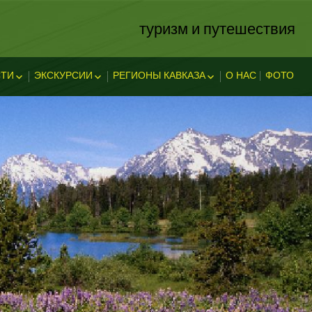
туризм и путешествия
ТИ
ЭКСКУРСИИ
РЕГИОНЫ КАВКАЗА
О НАС
ФОТО
ЗА
ОСТИ
ЭКСКЛЮЗИВНЫЕ
АБХАЗИЯ
В АДЫГЕЕ
КАВКАЗСКИЕ МИНЕРАЛЬНЫЕ
АДЫГЕЯ
ТЕЛЬНОСТ
ВОДЫ
ЛЕГЕНДЫ АДЫГЕИ
ДАГЕСТАН
ИНГУШЕТИЯ
КУБАНЬ
КАБАРДИНО-БАЛКАРИЯ
КАРАЧАЕВО-ЧЕРКЕССИЯ
ОСЕТИЯ