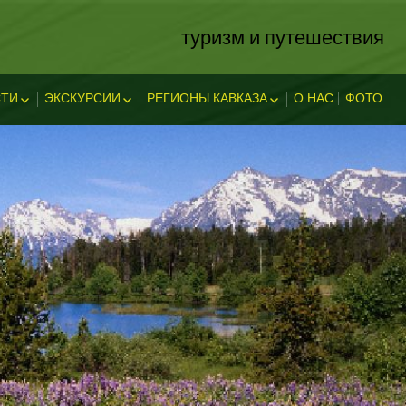
туризм и путешествия
ТИ
ЭКСКУРСИИ
РЕГИОНЫ КАВКАЗА
О НАС
ФОТО
ЗА
ОСТИ
ЭКСКЛЮЗИВНЫЕ
АБХАЗИЯ
В АДЫГЕЕ
КАВКАЗСКИЕ МИНЕРАЛЬНЫЕ
АДЫГЕЯ
ТЕЛЬНОСТ
ВОДЫ
ЛЕГЕНДЫ АДЫГЕИ
ДАГЕСТАН
ИНГУШЕТИЯ
КУБАНЬ
КАБАРДИНО-БАЛКАРИЯ
КАРАЧАЕВО-ЧЕРКЕССИЯ
ОСЕТИЯ