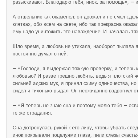
разыскивают. Благодарю тебя, инок, за помощь», — 
А отшельник как окаменел: он дрожал и не смел сдел
клятвах, обо всем на свете, ибо так прекрасна оказа
ему надо уничтожить это наваждение. И началась тя
Шло время, а любовь не утихала, наоборот пылала яр
постоянно думал о ней.
— «Господи, я выдержал тяжкую проверку, и теперь 
любовью? И разве грешно любить, ведь я плотский че
сильней адских мук, я принял схиму одиночества, но 
сидел и тихонько рыдал. Он неожиданно вздрогнул от
— «Я теперь не знаю сна и поэтому молю тебя — осв
те же страдания.
Она дотронулась рукой к его лицу, чтобы убрать след
инок покрывали поцелуями глаза, пили слезы счастья