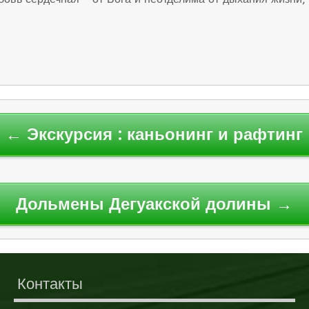
← Экскурсия : каньонинг и рафтинг
Дольмены Дегуакской долины →
Контакты