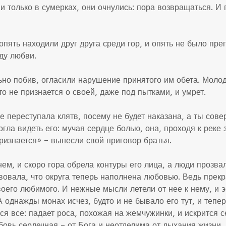
и только в сумерках, они очнулись: пора возвращаться. И 
опять находили друг друга среди гор, и опять не было пре
ду любви.
но побив, огласили нарушение принятого им обета. Молод
что не признается о своей, даже под пытками, и умрет.
е переступала клятв, посему не будет наказана, а ты сове
гла видеть его: мучая сердце болью, она, проходя к реке з
ризнается» – вынесли свой приговор братья.
ем, и скоро гора обрела контуры его лица, а люди прозвал
вовала, что округа теперь наполнена любовью. Ведь прекр
оего любимого. И нежные мысли летели от нее к нему, и
однажды монах исчез, будто и не бывало его тут, и теперь
тся все: падает роса, похожая на жемчужинки, и искрится
юбовь сердечная – от Бога и неотделима от дыхания жизни