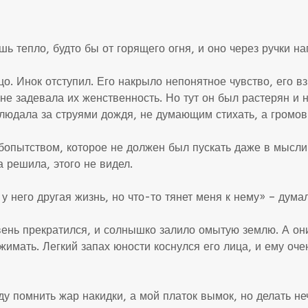
шь тепло, будто бы от горящего огня, и оно через ручки н
цо. Инок отступил. Его накрыло непонятное чувство, его в
 не задевала их женственность. Но тут он был растерян и н
людала за струями дождя, не думающим стихать, а громов
пытством, которое не должен был пускать даже в мысли. 
 решила, этого не видел.
у него другая жизнь, но что-то тянет меня к нему» – думал
ивень прекратился, и солнышко залило омытую землю. А они
жимать. Легкий запах юности коснулся его лица, и ему оче
ду помнить жар накидки, а мой платок вымок, но делать не