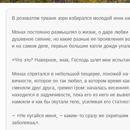
В розоватом тумане зори взбирался молодой инок на
Монах постоянно размышлял о жизни, о даре любви б
душевное сияние, но какие разные ее проявления в
и на самом деле, первые большие капли дождя упали 
«Что это? Наверное, знак, Господь шлет мне испытан
Монах спрятался в небольшой пещерке, похожей на ч
вечности, которое он так любил, в котором время к
сменяли друг друга, гремел гром: началась весенняя
находился в задумчивости, пока его из него не выве
намокли и как бы окутали тело, усиливая его статност
— «Не пугайся меня, — каким-то сразу же охрипшим г
заболеешь».