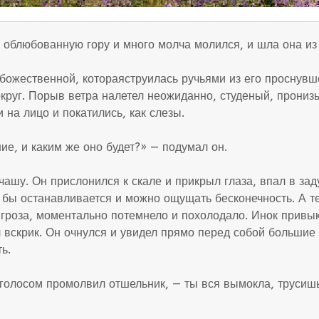
 облюбованную гору и много молча молился, и шла она из 
ожественной, котораяструилась ручьями из его проснувше
округ. Порыв ветра налетел неожиданно, студеный, прони
на лицо и покатились, как слезы.
ие, и каким же оно будет?» — подумал он.
ашу. Он прислонился к скале и прикрыл глаза, впал в зад
ак бы останавливается и можно ощущать бесконечность. А
 гроза, моментально потемнело и похолодало. Инок привык
л вскрик. Он очнулся и увидел прямо перед собой большие
ь.
олосом промолвил отшельник, — ты вся вымокла, трусишься