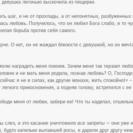
и девушка легонько выскочила из пещерки.
ать шаг, и не от прохлады, а от непонятных, разбуженных 
лась любовь. Получилось, что он любил Бога слабо, и то ч
желая борьба против себя самого.
че. О нет, он не жаждал близости с девушкой, но он мечтал
молю наградить меня покоем. Зачем меня так терзает люб
ловек и не мать меня родила, познав любовь? О, Господи,
сейчас я не в силах, как другие монахи, жить спокойно!» –
 легкого прикосновения, а подняв голову, встретился с ее
ободи меня от любви, забери ее! Что ты наделал, отшельн
ы слез, и это касание уничтожило все запреты — они уже не
, будто капельки выпавшей росы, и дарили друг другу нежн