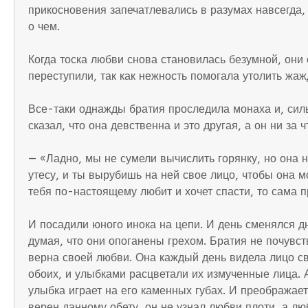
прикосновения запечатлевались в разумах навсегда, 
о чем.
Когда тоска любви снова становилась безумной, они 
переступили, так как нежность помогала утолить жаж
Все-таки однажды братия проследила монаха и, силь
сказал, что она девственна и это другая, а он ни за 
— «Ладно, мы не сумели вычислить горянку, но она н
утесу, и ты вырубишь на ней свое лицо, чтобы она мо
тебя по-настоящему любит и хочет спасти, то сама п
И посадили юного инока на цепи. И день сменялся дн
думая, что они опоганены грехом. Братия не почувст
верна своей любви. Она каждый день видела лицо св
обоих, и улыбками расцветали их измученные лица. А 
улыбка играет на его каменных губах. И преображае
верен данному обету, он не узнал любви плоти, а л