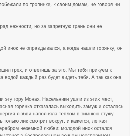
побежали по тропинке, к своим домам, не говоря ни
град нежности, но за запретную грань они не
ой инок не оправдывался, а когда нашли горянку, он
ршил грех, и ответишь за это. Мы тебя прикуем к
а водой каждый раз будет видеть тебя. А так как она
и эту гору Монах. Насельники ушли из этих мест,
асная горянка отказалась выходить замуж и осталась
 энергия любви наполняла теплом в зимнюю стужу
 только лик смотрит вокруг, и кажется, легкая
 серебром неземной любви: молодой инок остался
, и утонет в беспредельном вечном неоспоримом