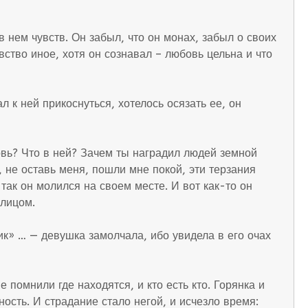
в нем чувств. Он забыл, что он монах, забыл о своих
увство иное, хотя он сознавал – любовь цельна и что
 к ней прикоснуться, хотелось осязать ее, он
овь? Что в ней? Зачем ты наградил людей земной
 не оставь меня, пошли мне покой, эти терзания
 так он молился на своем месте. И вот как-то он
 лицом.
ик» … — девушка замолчала, ибо увидела в его очах
 помнили где находятся, и кто есть кто. Горянка и
ость. И страдание стало негой, и исчезло время: