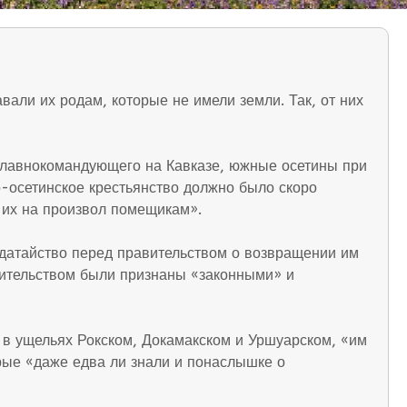
али их родам, которые не имели земли. Так, от них
 главнокомандующего на Кавказе, южные осетины при
о-осетинское крестьянство должно было скоро
ь их на произвол помещикам».
ходатайство перед правительством о возвращении им
авительством были признаны «законными» и
 в ущельях Рокском, Докамакском и Уршуарском, «им
орые «даже едва ли знали и понаслышке о