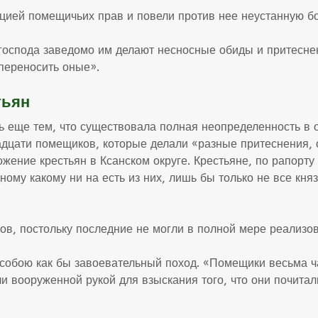
ацией помещичьих прав и повели против нее неустанную бо
господа заведомо им делают несносные обиды и притеснени
переносить оные».
тьян
сь еще тем, что существовала полная неопределенность в
вадцати помещиков, которые делали «разные притеснения,
ение крестьян в Ксанском округе. Крестьяне, по рапорту
ому какому ни на есть из них, лишь бы только не все кня
ов, постольку последние не могли в полной мере реализо
 собою как бы завоевательный поход. «Помещики весьма ч
и вооруженной рукой для взыскания того, что они почитал