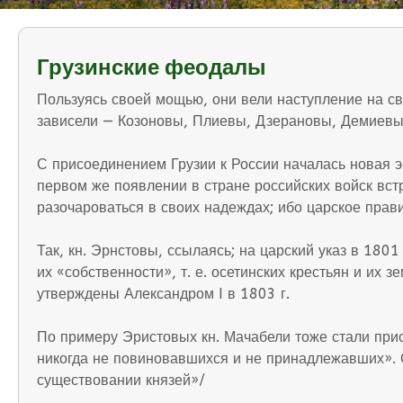
Грузинские феодалы
Пользуясь своей мощью, они вели наступление на св
зависели — Козоновы, Плиевы, Дзерановы, Демиевы
С присоединением Грузии к России началась новая э
первом же появлении в стране российских войск встр
разочароваться в своих надеждах; ибо царское прав
Так, кн. Эрнстовы, ссылаясь; на царский указ в 180
их «собственности», т. е. осетинских крестьян и их
утверждены Александром I в 1803 г.
По примеру Эристовых кн. Мачабели тоже стали при
никогда не повиновавшихся и не принадлежавших». О
существовании князей»/