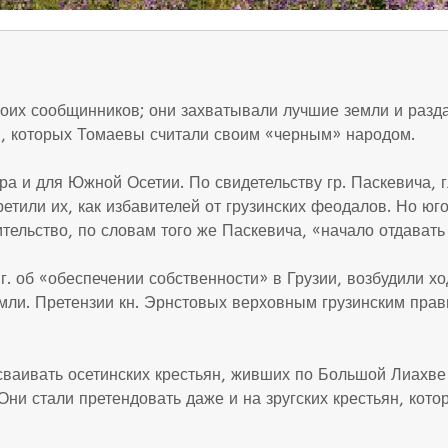
оих сообщинников; они захватывали лучшие земли и раздав
, которых Томаевы считали своим «черным» народом.
ра и для Южной Осетии. По свидетельству гр. Паскевича,
етили их, как избавителей от грузинских феодалов. Но юг
ительство, по словам того же Паскевича, «начало отдават
1 г. об «обеспечении собственности» в Грузии, возбудили 
 земли. Претензии кн. Эрнстовых верховным грузинским пр
сваивать осетинских крестьян, живших по Большой Лиахве
ни стали претендовать даже и на зругских крестьян, кот