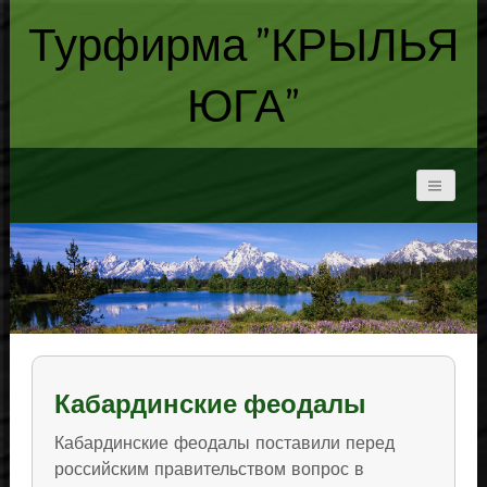
Турфирма "КРЫЛЬЯ
ЮГА"
Кабардинские феодалы
Кабардинские феодалы поставили перед
российским правительством вопрос в