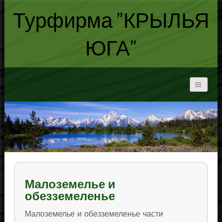
Турфирма "КРЫЛЬЯ
ЮГА"
Малоземелье и
обезземеленье
Малоземелье и обезземеленье части