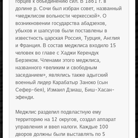
горцев к объединению сил. В 1861 г. в
долине р. Сочи был избран совет, названный
«меджлисом вольности черкесской». О
возникновении государства абадзехов,
убыхов и шапсугов были поставлены в
известность царская Россия, Турция, Англия
и Франция. В состав меджлиса входило 15
человек во главе с Хаджи Керендук
Берзеком. Членами этого меджлиса,
названного «великим и свободным
заседанием», являлись также адыгский
военный лидер Карабатыр Заноко (сын
Сефер-бея), Измаил Дзиаш, Биш-Хасан-
эфенди.
Меджлис разделил подвластную ему
территорию на 12 округов, создал аппарат
управления и ввел налоги. Каждые 100
дворов должны были выставлять по 5