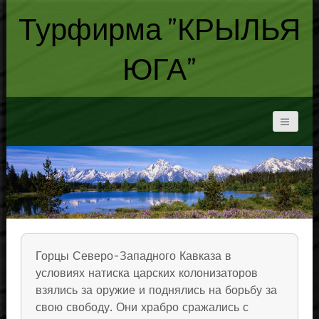
Турфирма "КРЫЛЬЯ
ЮГА"
Горцы Северо-Западного Кавказа в
условиях натиска царских колонизаторов
взялись за оружие и поднялись на борьбу за
свою свободу. Они храбро сражались с