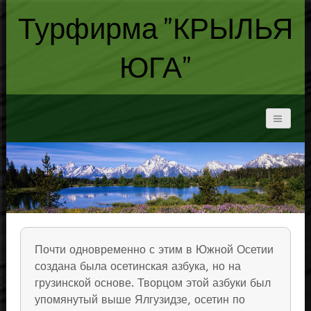
Турфирма "КРЫЛЬЯ
ЮГА"
Почти одновременно с этим в Южной Осетии
создана была осетинская азбука, но на
грузинской основе. Творцом этой азбуки был
упомянутый выше Ялгузидзе, осетин по