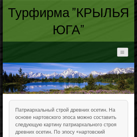
Турфирма "КРЫЛЬЯ
ЮГА"
Патриархальный строй древних осетин. На
основе нартовского эпоса можно составить
следующую картину патриархального строя
древних осетин. По эпосу «нартовский