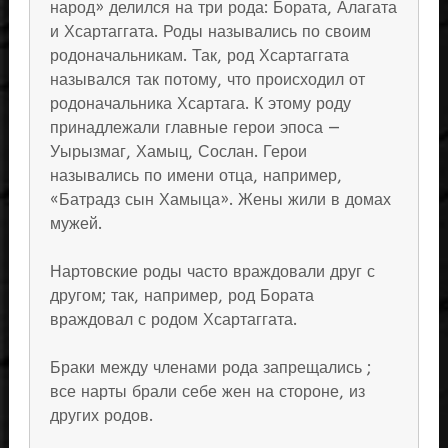
народ» делился на три рода: Бората, Алагата
и Хсартаггата. Роды назывались по своим
родоначальникам. Так, род Хсартаггата
назывался так потому, что происходил от
родоначальника Хсартага. К этому роду
принадлежали главные герои эпоса —
Уырызмаг, Хамыц, Сослан. Герои
назывались по имени отца, например,
«Батрадз сын Хамыца». Жены жили в домах
мужей.
Нартовские роды часто враждовали друг с
другом; так, например, род Бората
враждовал с родом Хсартаггата.
Браки между членами рода запрещались ;
все нарты брали себе жен на стороне, из
других родов.