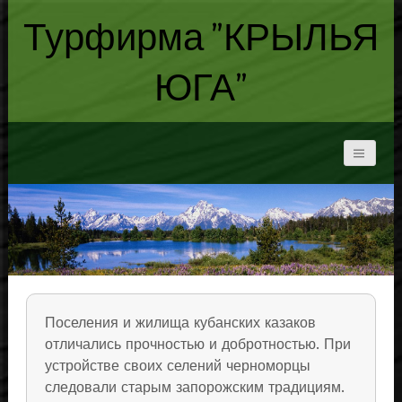
Турфирма "КРЫЛЬЯ
ЮГА"
Поселения и жилища кубанских казаков
отличались прочностью и добротностью. При
устройстве своих селений черноморцы
следовали старым запорожским традициям.