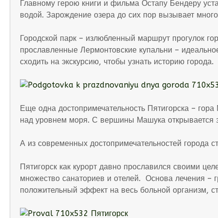
Главному герою книги и фильма Остапу Бендеру уст
водой. Зарождение озера до сих пор вызывает много
Городской парк – излюбленный маршрут прогулок го
прославленные Лермонтовские купальни – идеальное 
сходить на экскурсию, чтобы узнать историю города.
Еще одна достопримечательность Пятигорска – гора
над уровнем моря. С вершины Машука открывается з
А из современных достопримечательностей города ст
Пятигорск как курорт давно прославился своими це
множество санаториев и отелей. Основа лечения –
положительный эффект на весь больной организм, с