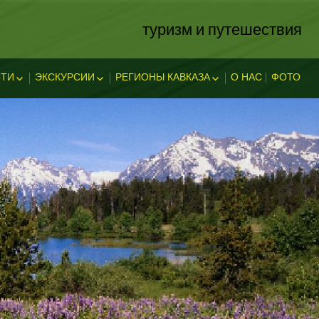
туризм и путешествия
ТИ
ЭКСКУРСИИ
РЕГИОНЫ КАВКАЗА
О НАС
ФОТО
ЗА
ОСТИ
ЭКСКЛЮЗИВНЫЕ
АБХАЗИЯ
В АДЫГЕЕ
КАВКАЗСКИЕ МИНЕРАЛЬНЫЕ
АДЫГЕЯ
ТЕЛЬНОСТ
ВОДЫ
ЛЕГЕНДЫ АДЫГЕИ
ДАГЕСТАН
ИНГУШЕТИЯ
КУБАНЬ
КАБАРДИНО-БАЛКАРИЯ
КАРАЧАЕВО-ЧЕРКЕССИЯ
ОСЕТИЯ