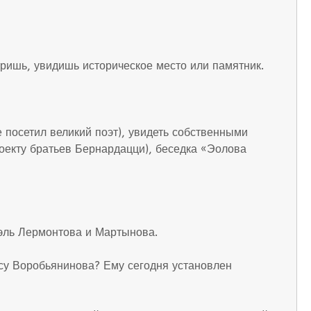
тришь, увидишь историческое место или памятник.
 посетил великий поэт), увидеть собственными
роекту братьев Бернардацци), беседка «Эолова
уэль Лермонтова и Мартынова.
ису Воробьянинова? Ему сегодня установлен