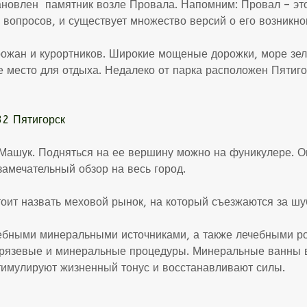
ановлен памятник возле Провала. Напомним: Провал – это
 вопросов, и существует множество версий о его возникно
рожан и курортников. Широкие мощеные дорожки, море зе
место для отдыха. Недалеко от парка расположен Пятиго
 Машук. Подняться на ее вершину можно на фуникулере. О
амечательный обзор на весь город.
оит назвать меховой рынок, на который съезжаются за шу
лебными минеральными источниками, а также лечебными ро
 грязевые и минеральные процедуры. Минеральные ванны 
тимулируют жизненный тонус и восстанавливают силы.