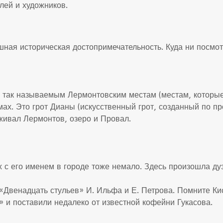
лей и художников.
шная историческая достопримечательность. Куда ни посмо
о так называемым Лермонтовским местам (местам, которые
мах. Это грот Дианы (искусственный грот, созданный по п
живал Лермонтов, озеро и Провал.
х с его именем в городе тоже немало. Здесь произошла д
 «Двенадцать стульев» И. Ильфа и Е. Петрова. Помните К
» и поставили недалеко от известной кофейни Гукасова.