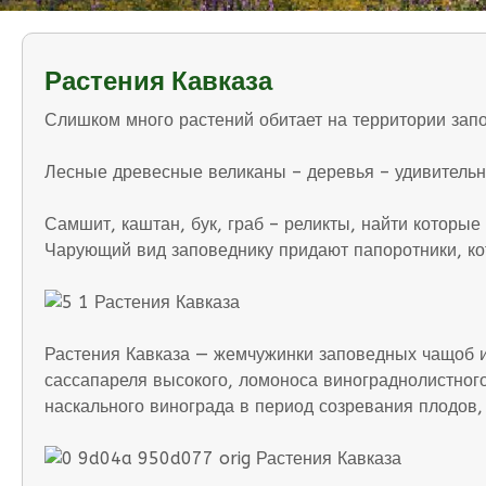
Растения Кавказа
Слишком много растений обитает на территории запов
Лесные древесные великаны – деревья – удивительны
Самшит, каштан, бук, граб – реликты, найти которые
Чарующий вид заповеднику придают папоротники, ко
Растения Кавказа — жемчужинки заповедных чащоб и
сассапареля высокого, ломоноса винограднолистного
наскального винограда в период созревания плодов, 