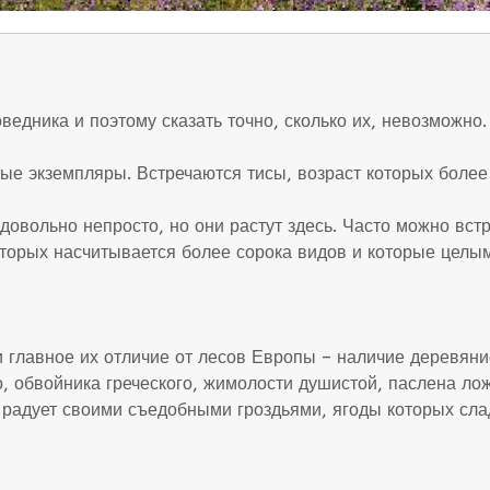
едника и поэтому сказать точно, сколько их, невозможно.
е экземпляры. Встречаются тисы, возраст которых более д
 довольно непросто, но они растут здесь. Часто можно вс
торых насчитывается более сорока видов и которые целым
 главное их отличие от лесов Европы – наличие деревяни
, обвойника греческого, жимолости душистой, паслена лож
радует своими съедобными гроздьями, ягоды которых сладк