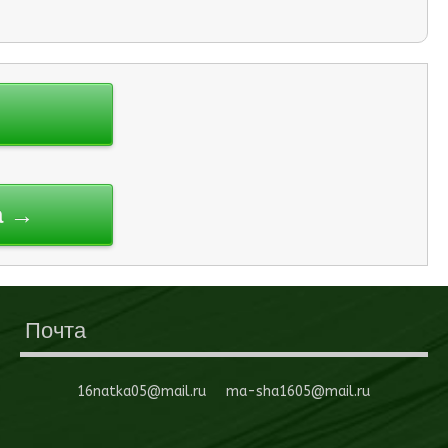
а →
Почта
16natka05@mail.ru ma-sha1605@mail.ru