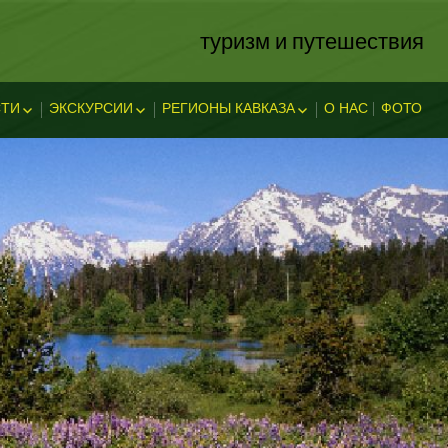
туризм и путешествия
ТИ
ЭКСКУРСИИ
РЕГИОНЫ КАВКАЗА
О НАС
ФОТО
ЗА
ОСТИ
ЭКСКЛЮЗИВНЫЕ
АБХАЗИЯ
В АДЫГЕЕ
КАВКАЗСКИЕ МИНЕРАЛЬНЫЕ
АДЫГЕЯ
ТЕЛЬНОСТ
ВОДЫ
ЛЕГЕНДЫ АДЫГЕИ
ДАГЕСТАН
ИНГУШЕТИЯ
КУБАНЬ
КАБАРДИНО-БАЛКАРИЯ
КАРАЧАЕВО-ЧЕРКЕССИЯ
ОСЕТИЯ