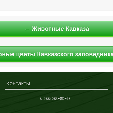
← Животные Кавказа
рные цветы Кавказского заповедник
Контакты
8 (988) 084-83-62