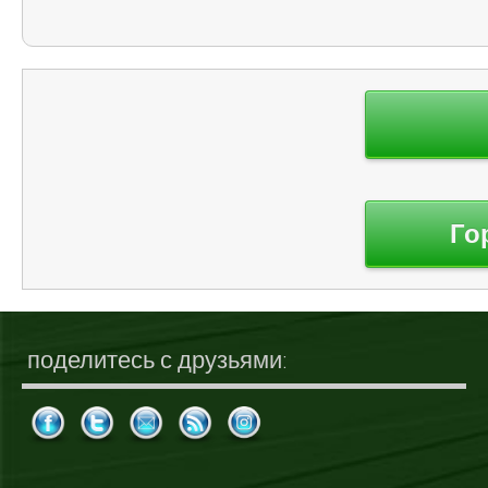
Навигация
по
записям
Го
поделитесь с друзьями: