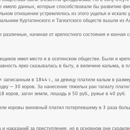
е имело данных, которые способствовали бы развитию фе
альном отношении устремлялось из этого ущелья и искало 
чальники Куртатинского и Тагиатского обществ вышли из А
 различные, начиная от крепостного состояния и кончая 
ещиков имел место и в осетинском обществе. Были и креп
вность ярко сказывалась в быту, в величине калыма, в пл
 записанным в 1844 г., за девицу платили калым в размер
рдку — 30 коров. За нанесение тяжелых ран тагиату платил
8 коров, загон земли, лошадь в 50 руб., ружье в 40 руб.
или коровы виновный платил потерпевшему в 3 раза больш
и наказаний за преступления, но в основном они сходилис