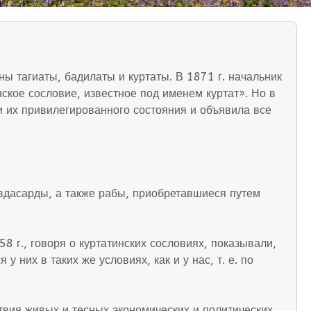
ны тагиаты, бадилаты и куртаты. В 1871 г. начальник
кое сословие, известное под именем куртат». Но в
и их привилегированного состояния и объявила все
авдасарды, а также рабы, приобретавшиеся путем
8 г., говоря о куртатинских сословиях, показывали,
 них в таких же условиях, как и у нас, т. е. по
вия живых и тесных экономических и политических