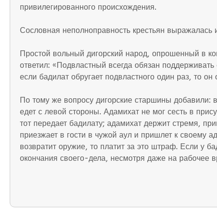
привилегированного происхождения.
Сословная неполноправность крестьян выражалась и
Простой вольный дигорский народ, опрошенный в ком
ответил: «Подвластный всегда обязан поддерживать ст
если бадилат обругает подвластного один раз, то он 
По тому же вопросу дигорские старшины добавили: в
едет с левой стороны. Адамихат не мог сесть в прис
тот передает бадилату; адамихат держит стремя, при
приезжает в гости в чужой аул и пришлет к своему ад
возвратит оружие, то платит за это штраф. Если у б
окончания своего-дела, несмотря даже на рабочее в