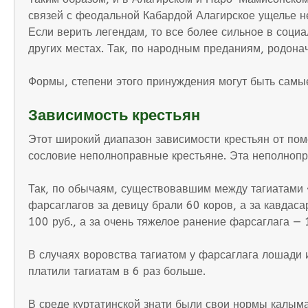
связей с феодальной Кабардой Алагирское ущелье н
Если верить легендам, то все более сильное в соци
других местах. Так, по народным преданиям, родона
Формы, степени этого принуждения могут быть самые
Зависимость крестьян
Этот широкий диапазон зависимости крестьян от пом
сословие неполноправные крестьяне. Эта неполнопра
Так, по обычаям, существовавшим между тагиатами «
фарсаглагов за девицу брали 60 коров, а за кавдаса
100 руб., а за очень тяжелое ранение фарсаглага — 1
В случаях воровства тагиатом у фарсаглага лошади 
платили тагиатам в 6 раз больше.
В среде куртатинской знати были свои нормы калыма 