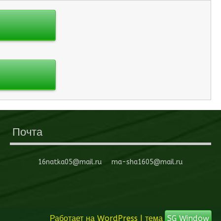
Почта
16natka05@mail.ru ma-sha1605@mail.ru
Работает на WordPress
| тема
SG Window