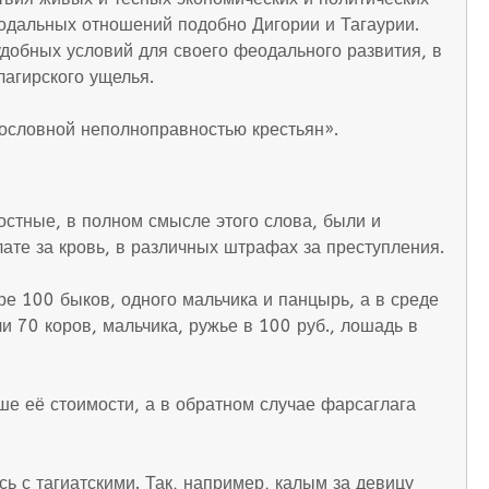
одальных отношений подобно Дигории и Тагаурии.
удобных условий для своего феодального развития, в
лагирского ущелья.
сословной неполноправностью крестьян».
остные, в полном смысле этого слова, были и
ате за кровь, в различных штрафах за преступления.
е 100 быков, одного мальчика и панцырь, а в среде
и 70 коров, мальчика, ружье в 100 руб., лошадь в
е её стоимости, а в обратном случае фарсаглага
ь с тагиатскими. Так, например, калым за девицу