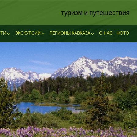
туризм и путешествия
ТИ
ЭКСКУРСИИ
РЕГИОНЫ КАВКАЗА
О НАС
ФОТО
ЗА
ОСТИ
ЭКСКЛЮЗИВНЫЕ
АБХАЗИЯ
В АДЫГЕЕ
КАВКАЗСКИЕ МИНЕРАЛЬНЫЕ
АДЫГЕЯ
ТЕЛЬНОСТ
ВОДЫ
ЛЕГЕНДЫ АДЫГЕИ
ДАГЕСТАН
ИНГУШЕТИЯ
КУБАНЬ
КАБАРДИНО-БАЛКАРИЯ
КАРАЧАЕВО-ЧЕРКЕССИЯ
ОСЕТИЯ