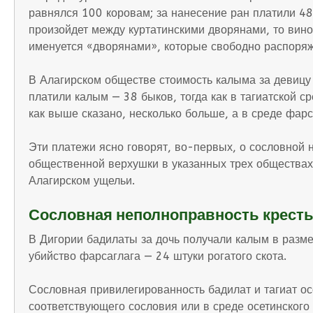
равнялся 100 коровам; за нанесение ран платили 48 
произойдет между куртатинскими дворянами, то винов
именуется «дворянами», которые свободно распоря
В Алагирском обществе стоимость калыма за девицу 
платили калым — 38 быков, тогда как в тагиатской ср
как выше сказано, несколько больше, а в среде фар
Эти платежи ясно говорят, во-первых, о сословной
общественной верхушки в указанных трех обществах. 
Алагирском ущельи.
Сословная неполноправность крест
В Дигории бадилаты за дочь получали калым в размер
убийство фарсаглага — 24 штуки рогатого скота.
Сословная привилегированность бадилат и тагиат ос
соответствующего сословия или в среде осетинского