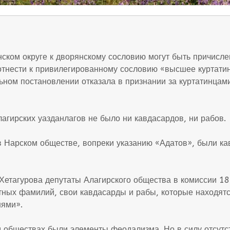
нском округе к дворянскому сословию могут быть причисле
тнести к привилегированному сословию «высшее куртатинс
льном постановлении отказала в признании за куртатинцам
лагирских уазданлагов не было ни кавдасардов, ни рабов.
 в Нарском обществе, вопреки указанию «Адатов», были к
Хетагурова депутаты Алагирского общества в комиссии 185
тных фамилий, свои кавдасарды и рабы, которые находятся у
нями».
 обществах были элементы феодализма. Но в силу отсутст