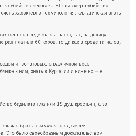
те за убийство человека: «Если смертоубийство
очень характерна терминология: куртатинская знать
х место в среде фарсаглагов; так, за девицу
е ран платили 60 коров, тогда как в среде тагиатов,
родом и, во-вторых, о различном весе
лиже к ним, знать в Куртатии и ниже их — в
йство бадилата платили 15 душ крестьян, а за
 обычае брать в замужество дочерей
ов. Это было своеобразным доказательством