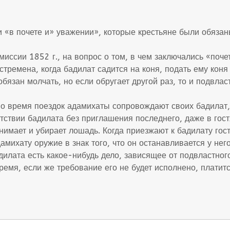
 «в почете и» уважении», которые крестьяне были обязан
иссии 1852 г., на вопрос о том, в чем заключались «поче
ремена, когда бадилат садится на коня, подать ему коня и
обязан молчать, но если обругает другой раз, то и подвла
о время поездок адамихаты сопровождают своих бадилат, 
утствии бадилата без приглашения последнего, даже в гос
нимает и убирает лошадь. Когда приезжают к бадилату гос
амихату оружие в знак того, что он останавливается у нег
адилата есть какое-нибудь дело, зависящее от подвластног
ремя, если же требование его не будет исполнено, платит