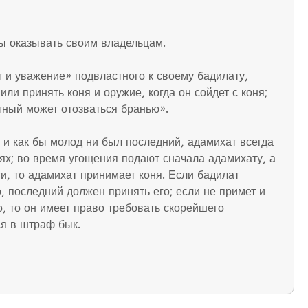
ы оказывать своим владельцам.
т и уважение» подвластного к своему бадилату,
ли принять коня и оружие, когда он сойдет с коня;
стный может отозваться бранью».
и как бы молод ни был последний, адамихат всегда
тях; во время угощения подают сначала адамихату, а
ти, то адамихат принимает коня. Если бадилат
о, последний должен принять его; если не примет и
о, то он имеет право требовать скорейшего
ся в штраф бык.