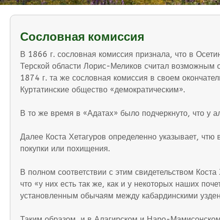
Сословная комиссия
В 1866 г. сословная комиссия признала, что в Осети
Терской области Лорис-Меликов считал возможным о
1874 г. та же сословная комиссия в своем окончате
Куртатинские общество «демократическим».
В то же время в «Адатах» было подчеркнуто, что у а
Далее Коста Хетагуров определенно указывает, чтю
покупки или похищения.
В полном соответствии с этим свидетельством Коста 
что «у них есть так же, как и у некоторых наших поче
установленным обычаям между кабардинскими узде
Таким образом, и в Алагирском и Наро-Мамисонском