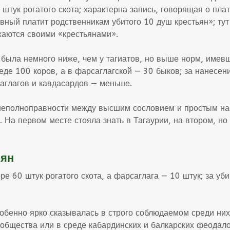
штук рогатого скота; характерна запись, говорящая о пла
ный платит родственникам убитого 10 душ крестьян»; тут 
жаются своими «крестьянами».
была немного ниже, чем у тагиатов, но выше норм, имевши
еде 100 коров, а в фарсаглагской — 30 быков; за нанесени
саглагов и кавдасардов — меньше.
 неполноправности между высшим сословием и простым на
На первом месте стояла знать в Тагаурии, на втором, но б
ьян
е 60 штук рогатого скота, а фарсаглага — 10 штук; за уби
обенно ярко сказывалась в строго соблюдаемом среди них
 общества или в среде кабардинских и балкарских феодал