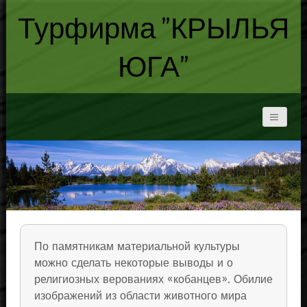
Турфирма "КРЫЛЬЯ
ЮГА"
По памятникам материальной культуры
можно сделать некоторые выводы и о
религиозных верованиях «кобанцев». Обилие
изображений из области животного мира