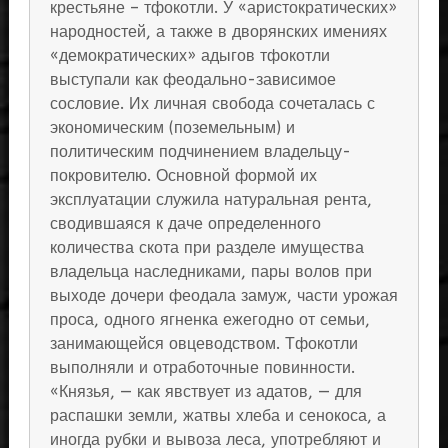
крестьяне – тфокотли. У «аристократических»
народностей, а также в дворянских имениях
«демократических» адыгов тфокотли
выступали как феодально-зависимое
сословие. Их личная свобода сочеталась с
экономическим (поземельным) и
политическим подчинением владельцу-
покровителю. Основной формой их
эксплуатации служила натуральная рента,
сводившаяся к даче определенного
количества скота при разделе имущества
владельца наследниками, пары волов при
выходе дочери феодала замуж, части урожая
проса, одного ягненка ежегодно от семьи,
занимающейся овцеводством. Тфокотли
выполняли и отработочные повинности.
«Князья, — как явствует из адатов, — для
распашки земли, жатвы хлеба и сенокоса, а
иногда рубки и вывоза леса, употребляют и