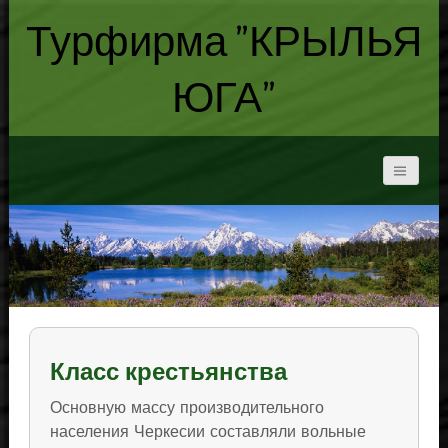
Турфирма "КРЫЛЬЯ
ЮГА"
Класс крестьянства
Основную массу производительного
населения Черкесии составляли вольные