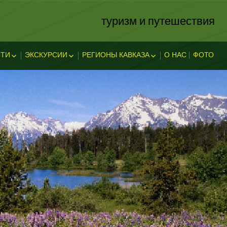
туризм и путешествия
ТИ
ЭКСКУРСИИ
РЕГИОНЫ КАВКАЗА
О НАС
ФОТО
ЗА
ОСТИ
ЭКСКЛЮЗИВНЫЕ
АБХАЗИЯ
В АДЫГЕЕ
КАВКАЗСКИЕ МИНЕРАЛЬНЫЕ
АДЫГЕЯ
ТЕЛЬНОСТ
ВОДЫ
ЛЕГЕНДЫ АДЫГЕИ
ДАГЕСТАН
ИНГУШЕТИЯ
КУБАНЬ
КАБАРДИНО-БАЛКАРИЯ
КАРАЧАЕВО-ЧЕРКЕССИЯ
ОСЕТИЯ