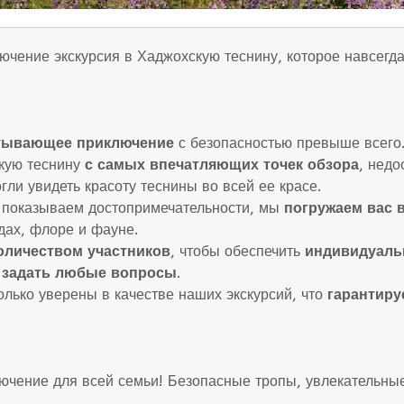
ючение экскурсия в Хаджохскую теснину, которое навсегд
тывающее приключение
с безопасностью превыше всего
кую теснину
с самых впечатляющих точек обзора
, недо
гли увидеть красоту теснины во всей ее красе.
 показываем достопримечательности, мы
погружаем вас 
дах, флоре и фауне.
оличеством участников
, чтобы обеспечить
индивидуаль
 задать любые вопросы
.
лько уверены в качестве наших экскурсий, что
гарантиру
ючение для всей семьи! Безопасные тропы, увлекательны