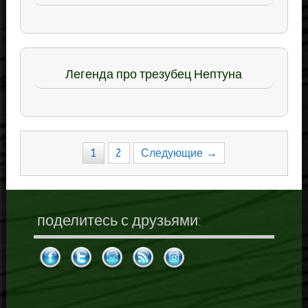
Легенда про трезубец Нептуна
Навигация
1
2
Следующие →
по
записям
поделитесь с друзьями: