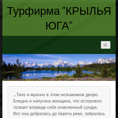
Турфирма "КРЫЛЬЯ
ЮГА"
…Тихо и мрачно в этом незнакомом дворе.
Бледна и напугана женщина, что осторожно
толкает впереди себя осмоленный сундук.
Вот она добралась до берега реки, забралась