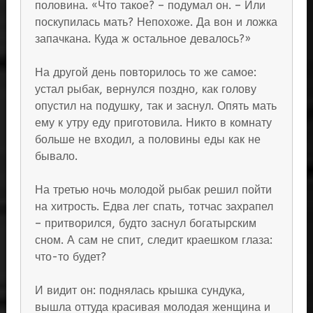
половина. «Что такое? – подумал он. – Или
поскупилась мать? Непохоже. Да вон и ложка
запачкана. Куда ж остальное девалось?»
На другой день повторилось то же самое:
устал рыбак, вернулся поздно, как голову
опустил на подушку, так и заснул. Опять мать
ему к утру еду приготовила. Никто в комнату
больше не входил, а половины еды как не
бывало.
На третью ночь молодой рыбак решил пойти
на хитрость. Едва лег спать, тотчас захрапел
– притворился, будто заснул богатырским
сном. А сам не спит, следит краешком глаза:
что-то будет?
И видит он: поднялась крышка сундука,
вышла оттуда красивая молодая женщина и