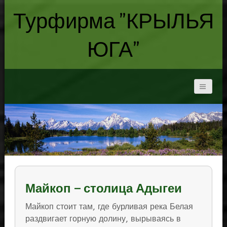
Турфирма "КРЫЛЬЯ
ЮГА"
Майкоп – столица Адыгеи
Майкоп стоит там, где бурливая река Белая
раздвигает горную долину, вырываясь в