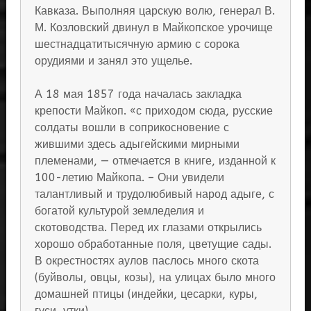
Кавказа. Выполняя царскую волю, генерал В.
М. Козловский двинул в Майкопское урочище
шестнадцатитысячную армию с сорока
орудиями и занял это ущелье.
А 18 мая 1857 года началась закладка
крепости Майкоп. «с приходом сюда, русские
солдаты вошли в соприкосновение с
жившими здесь адыгейскими мирными
племенами, — отмечается в книге, изданной к
100-летию Майкопа. – Они увидели
талантливый и трудолюбивый народ адыге, с
богатой культурой земледелия и
скотоводства. Перед их глазами открылись
хорошо обработанные поля, цветущие сады.
В окрестностях аулов паслось много скота
(буйволы, овцы, козы), на улицах было много
домашней птицы (индейки, цесарки, куры,
гуси, утки).