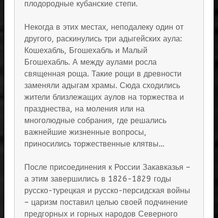
плодородные кубанские степи.
Некогда в этих местах, неподалеку один от
другого, раскинулись три адыгейских аула:
Кошехабль, Бгошехабль и Малый
Бгошехабль. А между аулами росла
священная роща. Такие рощи в древности
заменяли адыгам храмы. Сюда сходились
жители близлежащих аулов на торжества и
празднества, на моления или на
многолюдные собрания, где решались
важнейшие жизненные вопросы,
приносились торжественные клятвы…
После присоединения к России Закавказья –
а этим завершились в 1826-1829 годы
русско-турецкая и русско-персидская войны
– царизм поставил целью своей подчинение
предгорных и горных народов Северного