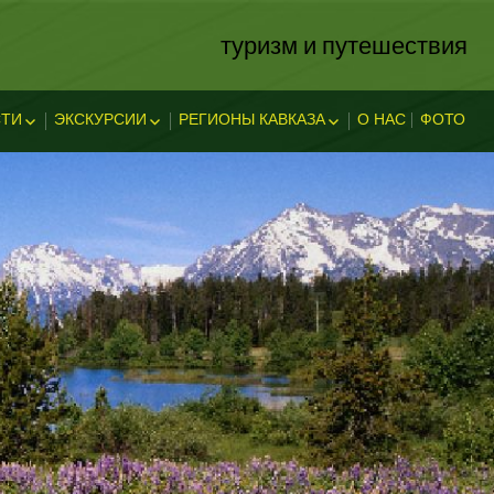
туризм и путешествия
ТИ
ЭКСКУРСИИ
РЕГИОНЫ КАВКАЗА
О НАС
ФОТО
ЗА
ОСТИ
ЭКСКЛЮЗИВНЫЕ
АБХАЗИЯ
В АДЫГЕЕ
КАВКАЗСКИЕ МИНЕРАЛЬНЫЕ
АДЫГЕЯ
ТЕЛЬНОСТ
ВОДЫ
ЛЕГЕНДЫ АДЫГЕИ
ДАГЕСТАН
ИНГУШЕТИЯ
КУБАНЬ
КАБАРДИНО-БАЛКАРИЯ
КАРАЧАЕВО-ЧЕРКЕССИЯ
ОСЕТИЯ