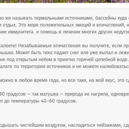
но же называть термальными источниками, бассейны куда 
 и отдых. Это море положительных эмоций и впечатлений, 
ние иммунитета и помощь в лечении многих других недуго
алеете! Незабываемые впечатления вы получите, если при
нышко. Может быть тихо падает снег или уже выпал и лежи
не под открытым небом в приятно горячей целебной воде…
алате по территории источников и не можете налюбовать
ожно в любое время года, но все таки, на мой вкус, это с
90 градусов — так матушка — природа ее нагрела, одновр
ет до температуры 40-60 градусов.
подышать чистейшим воздухом, насладиться пейзажами, сд