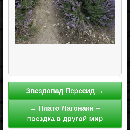
Навигация
Звездопад Персеид →
по
записям
← Плато Лагонаки –
поездка в другой мир