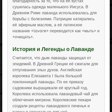
благодарность за то, что на её кустах
сушилась одежда маленького Иисуса. В
Древнем Риме лаванда использовалась для
борьбы с болезнями. Патриции натирались
её эфирным маслом, а её латинское
название «lavare» переводится как «мыть» и
«очищать».
История и Легенды о Лаванде
Считается, что дым лаванды защищал от
эпидемий. В Древней Греции её сжигали для
отпугивания злых духов. Английская
королева Елизавета I была большой
поклонницей лаванды. По ее приказу
садовники выращивали её круглый год.
Королева использовала лавандовый чай для
облегчения мигрени. Королевские пекари
создали рецепты лавандового печенья и
варенья специально для неё.