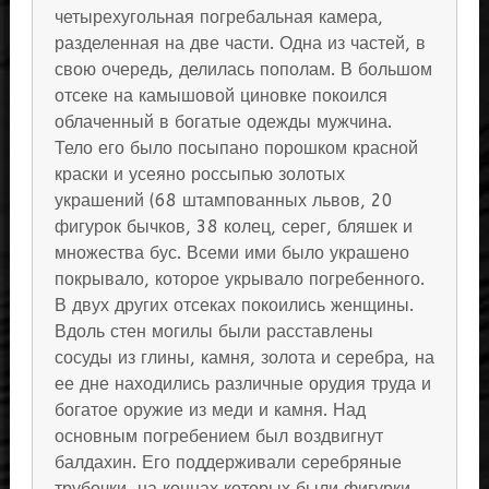
четырехугольная погребальная камера,
разделенная на две части. Одна из частей, в
свою очередь, делилась пополам. В большом
отсеке на камышовой циновке покоился
облаченный в богатые одежды мужчина.
Тело его было посыпано порошком красной
краски и усеяно россыпью золотых
украшений (68 штампованных львов, 20
фигурок бычков, 38 колец, серег, бляшек и
множества бус. Всеми ими было украшено
покрывало, которое укрывало погребенного.
В двух других отсеках покоились женщины.
Вдоль стен могилы были расставлены
сосуды из глины, камня, золота и серебра, на
ее дне находились различные орудия труда и
богатое оружие из меди и камня. Над
основным погребением был воздвигнут
балдахин. Его поддерживали серебряные
трубочки, на концах которых были фигурки