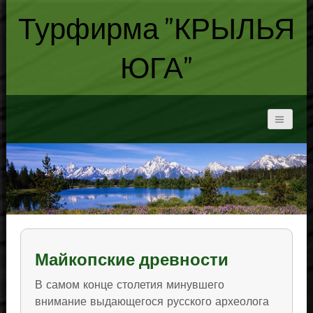
Турфирма "КРЫЛЬЯ
ЮГА"
Майкопские древности
В самом конце столетия минувшего
внимание выдающегося русского археолога