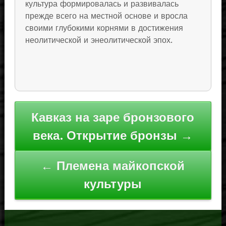
культура формировалась и развивалась
прежде всего на местной основе и вросла
своими глубокими корнями в достижения
неолитической и энеолитической эпох.
Навигация
Кавказ на заре бронзового
по
века. Открытие бронзы →
записям
← Племена майкопской
культуры