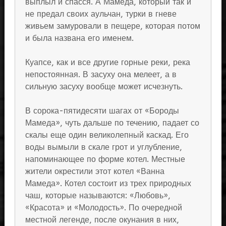
выплыл и спасся. А Мамеда, который так и
не предал своих аульчан, турки в гневе
живьем замуровали в пещере, которая потом
и была названа его именем.
Куапсе, как и все другие горные реки, река
непостоянная. В засуху она мелеет, а в
сильную засуху вообще может исчезнуть.
В сорока-пятидесяти шагах от «Бороды
Мамеда», чуть дальше по течению, падает со
скалы еще один великолепный каскад. Его
воды вымыли в скале грот и углубление,
напоминающее по форме котел. Местные
жители окрестили этот котел «Ванна
Мамеда». Котел состоит из трех природных
чаш, которые называются: «Любовь»,
«Красота» и «Молодость». По очередной
местной легенде, после окунания в них,