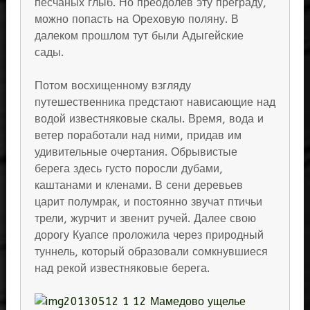
песчаных глыб. Но преодолев эту преграду,
можно попасть на Ореховую поляну. В
далеком прошлом тут были Адыгейские
сады.
Потом восхищенному взгляду
путешественника предстают нависающие над
водой известняковые скалы. Время, вода и
ветер поработали над ними, придав им
удивительные очертания. Обрывистые
берега здесь густо поросли дубами,
каштанами и кленами. В сени деревьев
царит полумрак, и постоянно звучат птичьи
трели, журчит и звенит ручей. Далее свою
дорогу Куапсе проложила через природный
туннель, который образовали сомкнувшиеся
над рекой известняковые берега.