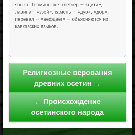
языка. Термины же: глетчер — «цити»,
лавина— «зэей», камень — «дур», «дор»,
перевал — «аефцаег» — объясняются из
кавказских языков.
Навигация
Религиозные верования
по
древних осетин →
записям
← Происхождение
осетинского народа